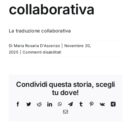
collaborativa
La traduzione collaborativa
Di
Maria Rosaria D'Ascenzo
|
Novembre 20,
su
2025
|
Commenti disabilitati
La
traduzione
collaborativa
Condividi questa storia, scegli
tu dove!
Facebook
Twitter
Reddit
LinkedIn
WhatsApp
Telegram
Tumblr
Pinterest
Vk
Xing
Email