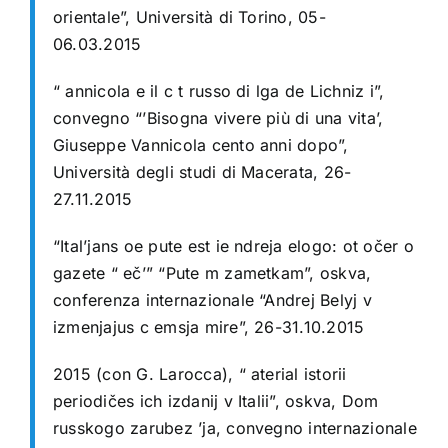
orientale”, Università di Torino, 05-
06.03.2015
“ annicola e il c t russo di lga de Lichniz i”,
convegno “’Bisogna vivere più di una vita’,
Giuseppe Vannicola cento anni dopo”,
Università degli studi di Macerata, 26-
27.11.2015
“Ital’jans oe pute est ie ndreja elogo: ot očer o
gazete “ eč’” “Pute m zametkam”, oskva,
conferenza internazionale “Andrej Belyj v
izmenjajus c emsja mire”, 26-31.10.2015
2015 (con G. Larocca), “ aterial istorii
periodičes ich izdanij v Italii”, oskva, Dom
russkogo zarubez ’ja, convegno internazionale