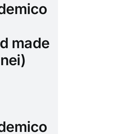
ademico
and made
enei)
ademico