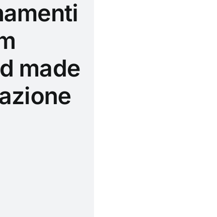
gnamenti
sm
and made
icazione