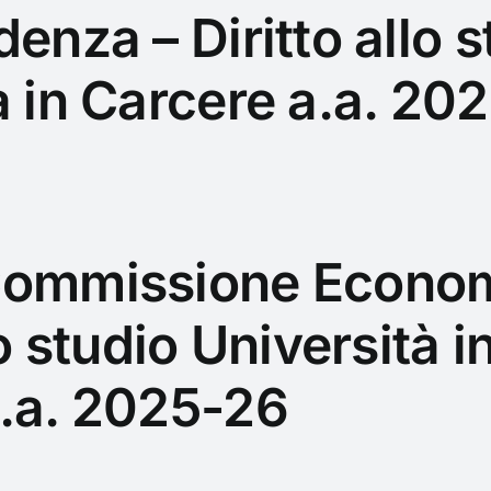
enza – Diritto allo s
à in Carcere a.a. 20
Commissione Econom
lo studio Università i
.a. 2025-26