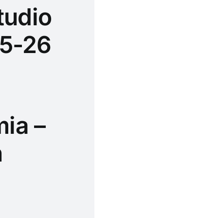
tudio
25-26
ia –
n