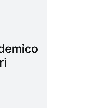
ademico
ri