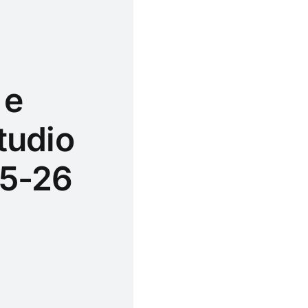
 e
tudio
25-26