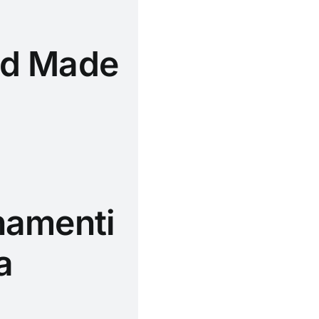
and Made
gnamenti
a