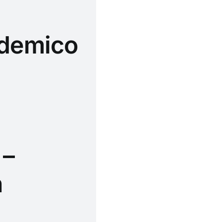
ademico
 –
n