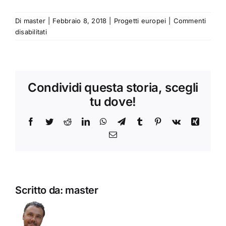
Di
master
|
Febbraio 8, 2018
|
Progetti europei
|
Commenti
su
disabilitati
ERC
–
The
Archaeology
Condividi questa storia, scegli
of
Regime
tu dove!
Change.
Sicily
Facebook
Twitter
Reddit
LinkedIn
WhatsApp
Telegram
Tumblr
Pinterest
Vk
Xing
in
Email
Transition
Scritto da:
master