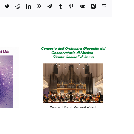
Facebook
Twitter
Reddit
LinkedIn
WhatsApp
Telegram
Tumblr
Pinterest
Vk
Xing
Email
o del
orio di
cilia”