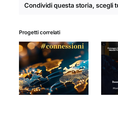
Condividi questa storia, scegli 
Progetti correlati
Donne, mediazioni
culturali e politiche
#13
nella tarda età
i
moderna