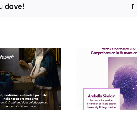
tu dove!
Concert
Seminario di
Conservat
Arabella Sinclair
“Santa Ce