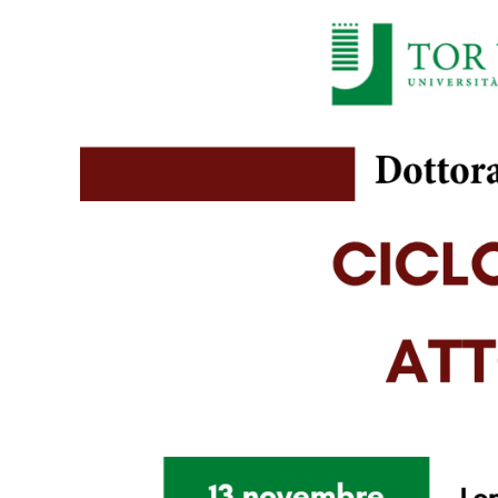
Larger
Image