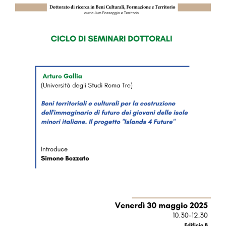
Image