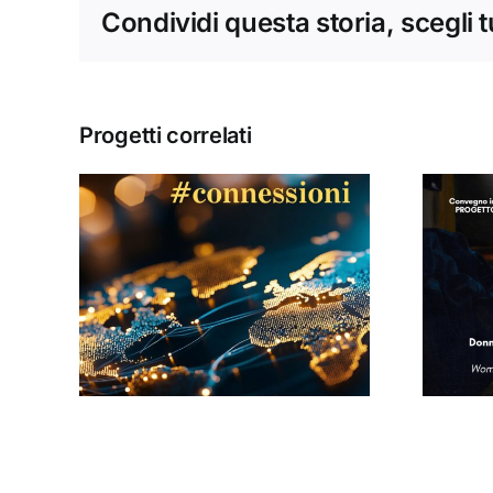
Condividi questa storia, scegli 
Progetti correlati
Donne, mediazioni
culturali e politiche
#13
nella tarda età
i
moderna