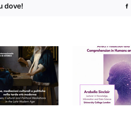
tu dove!
Concert
Seminario di
Conservat
Arabella Sinclair
“Santa Ce