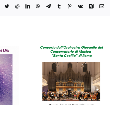
Facebook
Twitter
Reddit
LinkedIn
WhatsApp
Telegram
Tumblr
Pinterest
Vk
Xing
Email
o del
orio di
cilia”