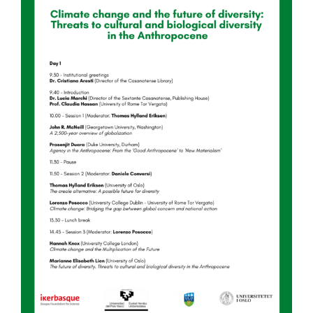
Image