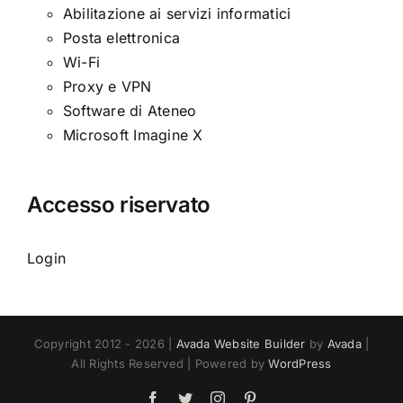
Abilitazione ai servizi informatici
Posta elettronica
Wi-Fi
Proxy e VPN
Software di Ateneo
Microsoft Imagine X
Accesso riservato
Login
Copyright 2012 - 2026 |
Avada Website Builder
by
Avada
|
All Rights Reserved | Powered by
WordPress
Facebook
Twitter
Instagram
Pinterest