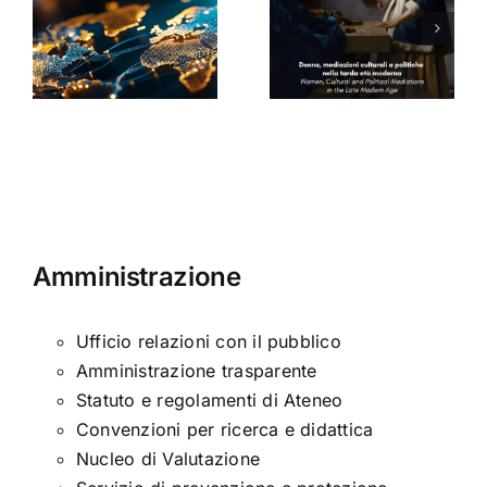
culturali e
Seminario
a
politiche
di Arabella
nella tarda
Sinclair
ni
età
moderna
Amministrazione
Ufficio relazioni con il pubblico
Amministrazione trasparente
Statuto e regolamenti di Ateneo
Convenzioni per ricerca e didattica
Nucleo di Valutazione