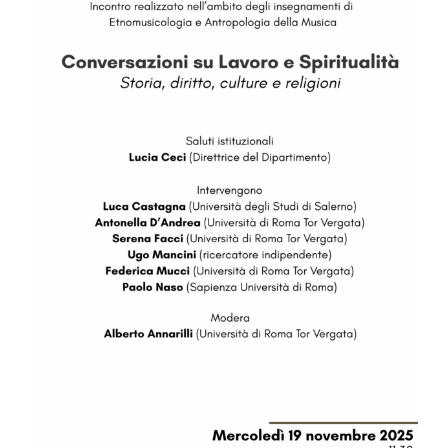
Image