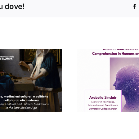
tu dove!
Concert
Seminario di
Conservat
Arabella Sinclair
“Santa Ce