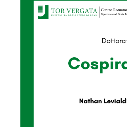
Larger
Image