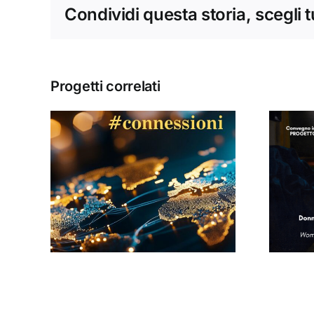
Condividi questa storia, scegli 
Progetti correlati
Donne, mediazioni
culturali e politiche
#13
nella tarda età
i
moderna