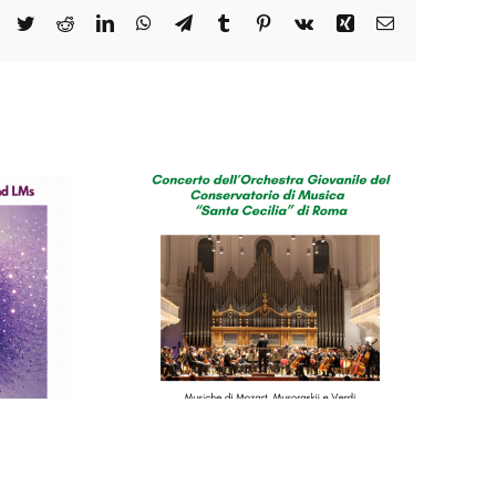
Facebook
Twitter
Reddit
LinkedIn
WhatsApp
Telegram
Tumblr
Pinterest
Vk
Xing
Email
o del
orio di
cilia”