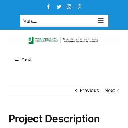
Salta
Facebook
Twitter
Instagram
Pinterest
al
contenuto
Vai a...
Menu
Previous
Next
Project Description