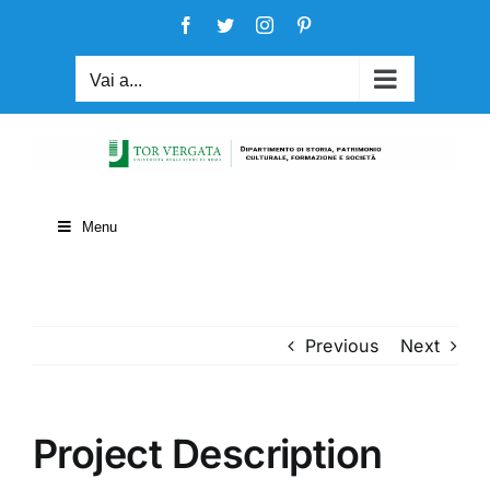
Salta
Facebook
Twitter
Instagram
Pinterest
al
contenuto
Vai a...
Menu
Previous
Next
Project Description