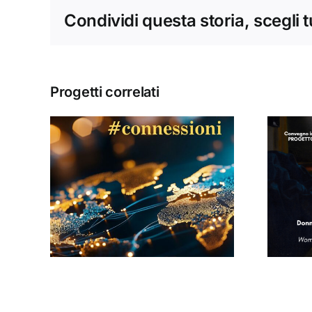
Condividi questa storia, scegli 
Progetti correlati
Donne, mediazioni
culturali e politiche
#13
nella tarda età
i
moderna