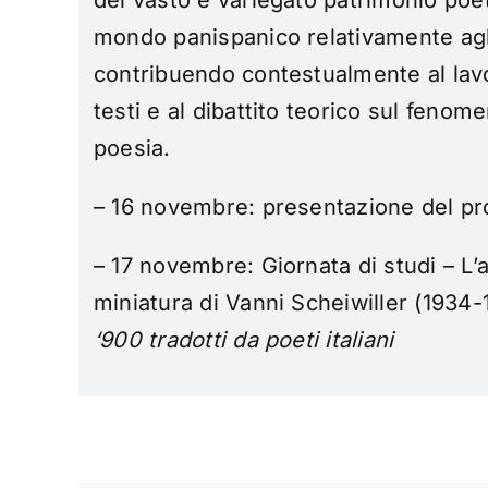
del vasto e variegato patrimonio poe
mondo panispanico relativamente agl
contribuendo contestualmente al lavo
testi e al dibattito teorico sul fenom
poesia.
– 16 novembre: presentazione del pro
– 17
novembre: Giornata di studi –
L’
miniatura
di Vanni Scheiwiller
(1934-
‘900 tradotti da poeti italiani