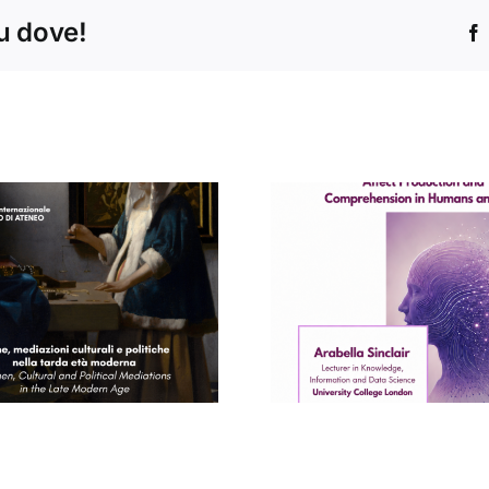
tu dove!
Concert
Seminario di
Conservat
Arabella Sinclair
“Santa Ce