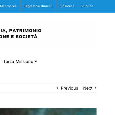
Macroarea
Segreteria studenti
Biblioteca
Rubrica
Terza Missione
Previous
Next