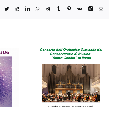
Facebook
Twitter
Reddit
LinkedIn
WhatsApp
Telegram
Tumblr
Pinterest
Vk
Xing
Email
o del
orio di
cilia”