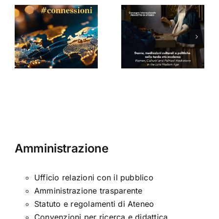
Donne,
mediazioni
culturali e
Seminario
a
politiche
di Arabella
nella tarda
Sinclair
ni
età
moderna
Amministrazione
Ufficio relazioni con il pubblico
Amministrazione trasparente
Statuto e regolamenti di Ateneo
Convenzioni per ricerca e didattica