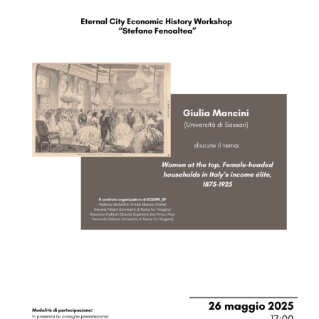
Image