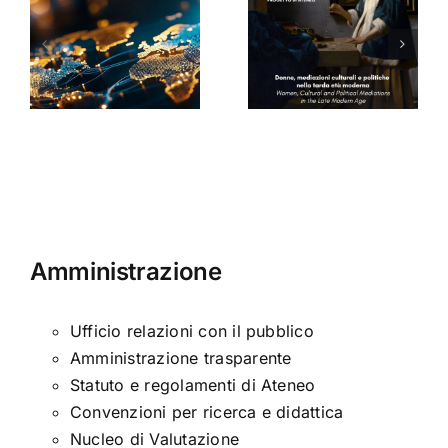
mediazioni
culturali e
Seminario
a
politiche
di Arabella
nella tarda
Sinclair
ni
età
moderna
Amministrazione
Ufficio relazioni con il pubblico
Amministrazione trasparente
Statuto e regolamenti di Ateneo
Convenzioni per ricerca e didattica
Nucleo di Valutazione