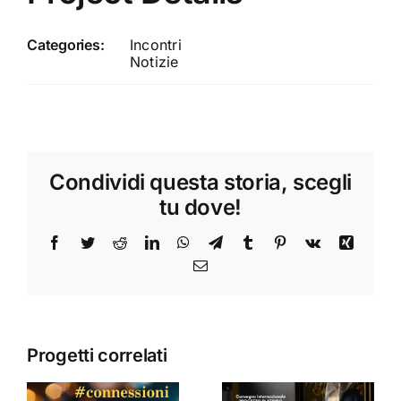
Categories:
Incontri
Notizie
Condividi questa storia, scegli
tu dove!
Facebook
Twitter
Reddit
LinkedIn
WhatsApp
Telegram
Tumblr
Pinterest
Vk
Xing
Email
Progetti correlati
Donne,