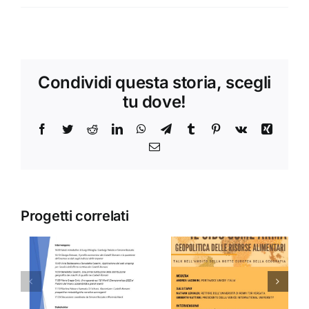
Condividi questa storia, scegli
tu dove!
Facebook
Twitter
Reddit
LinkedIn
WhatsApp
Telegram
Tumblr
Pinterest
Vk
Xing
Email
Progetti correlati
IL CIBO
Giornata
COME
dell’archeo
i