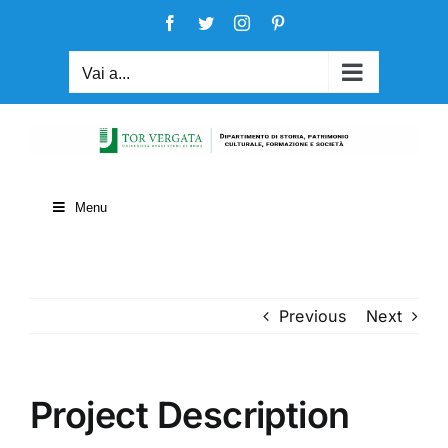
Salta
Facebook
Twitter
Instagram
Pinterest
al
contenuto
Vai a...
Menu
Previous
Next
Project Description