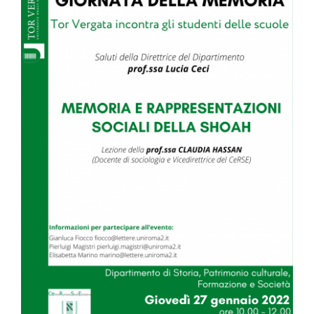
Image