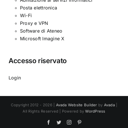
Abilitazione ai servizi informatici
Posta elettronica
Wi-Fi
Proxy e VPN
Software di Ateneo
Microsoft Imagine X
Accesso riservato
Login
Copyright 2012 - 2026 |
Avada Website Builder
by
Avada
|
All Rights Reserved | Powered by
WordPress
Facebook
Twitter
Instagram
Pinterest