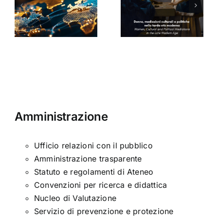
culturali e
Seminario
a
politiche
di Arabella
nella tarda
Sinclair
ni
età
moderna
Amministrazione
Ufficio relazioni con il pubblico
Amministrazione trasparente
Statuto e regolamenti di Ateneo
Convenzioni per ricerca e didattica
Nucleo di Valutazione
Servizio di prevenzione e protezione