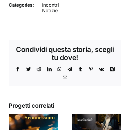
Categories:
Incontri
Notizie
Condividi questa storia, scegli
tu dove!
Facebook
Twitter
Reddit
LinkedIn
WhatsApp
Telegram
Tumblr
Pinterest
Vk
Xing
Email
Progetti correlati
Donne,
mediazioni