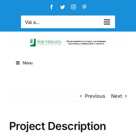
Salta
Facebook
Twitter
Instagram
Pinterest
al
contenuto
Vai a...
Menu
Previous
Next
Project Description