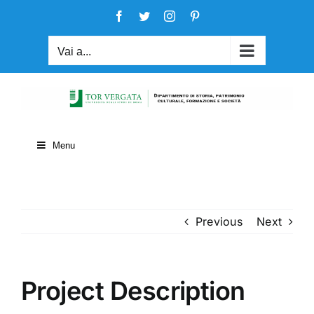
Salta
Facebook
Twitter
Instagram
Pinterest
al
contenuto
Vai a...
Menu
Previous
Next
Project Description