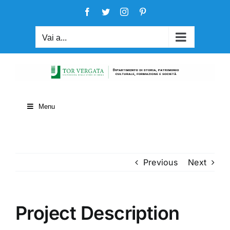
Salta
Facebook
Twitter
Instagram
Pinterest
al
contenuto
Vai a...
Menu
Previous
Next
Project Description