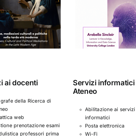
Concert
Seminario di
Conservat
Arabella Sinclair
“Santa Ce
i ai docenti
Servizi informatici
Ateneo
grafe della Ricerca di
neo
Abilitazione ai servizi
attica web
informatici
tione prenotazione esami
Posta elettronica
ulistica professori prima
Wi-Fi