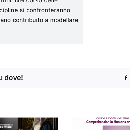
ttini.
Nel corso delle
scipline si confronteranno
ano contribuito a modellare
tu dove!