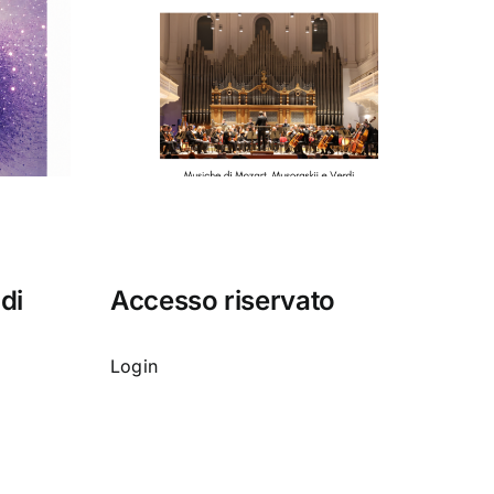
o del
orio di
cilia”
 di
Accesso riservato
Login