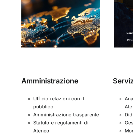
Donne, mediazioni
culturali e politiche
#13
nella tarda età
i
moderna
Amministrazione
Serviz
Ufficio relazioni con il
Ana
pubblico
Ate
Amministrazione trasparente
Did
Statuto e regolamenti di
Ges
Ateneo
Mod