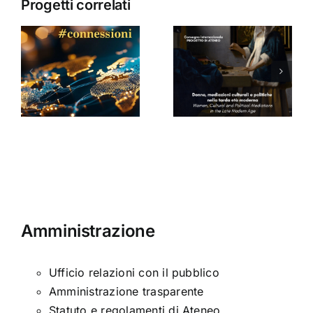
Progetti correlati
Donne,
mediazioni
culturali e
Seminario
a
politiche
di Arabella
nella tarda
Sinclair
ni
età
moderna
Amministrazione
Ufficio relazioni con il pubblico
Amministrazione trasparente
Statuto e regolamenti di Ateneo