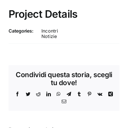
Project Details
Categories:
Incontri
Notizie
Condividi questa storia, scegli
tu dove!
Facebook
Twitter
Reddit
LinkedIn
WhatsApp
Telegram
Tumblr
Pinterest
Vk
Xing
Email