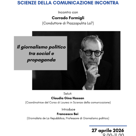
Image