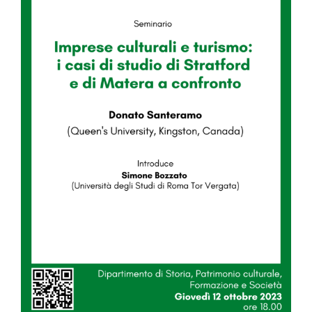
Image