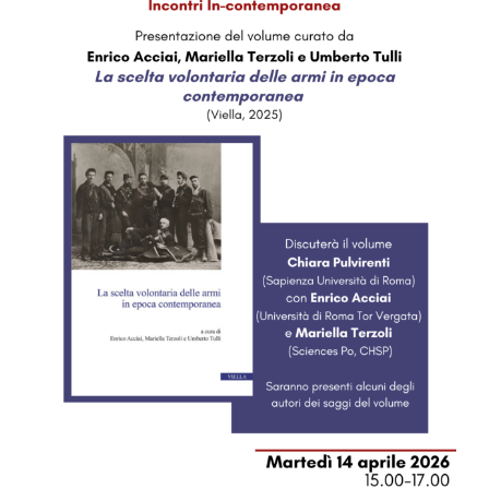
Image