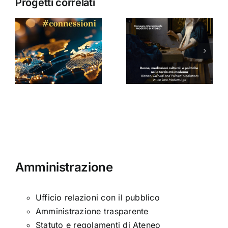
Progetti correlati
Donne,
mediazioni
culturali e
Seminario
a
politiche
di Arabella
nella tarda
Sinclair
ni
età
moderna
Amministrazione
Ufficio relazioni con il pubblico
Amministrazione trasparente
Statuto e regolamenti di Ateneo