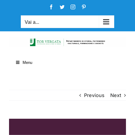
Salta
Facebook
Twitter
Instagram
Pinterest
al
contenuto
Vai a...
Menu
Previous
Next
View
Larger