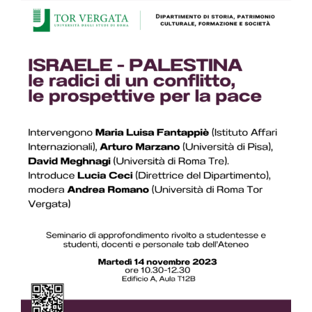
Image