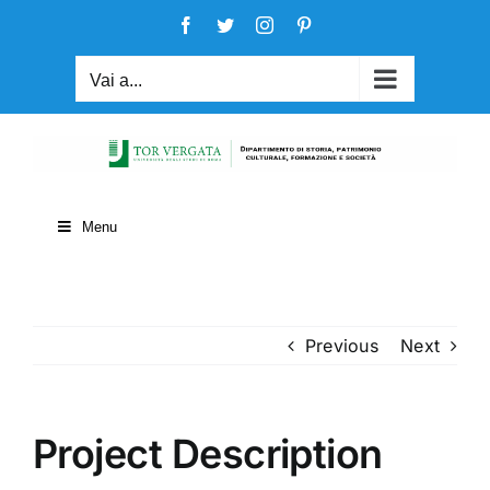
Salta
Facebook
Twitter
Instagram
Pinterest
al
contenuto
Vai a...
Menu
Previous
Next
Project Description