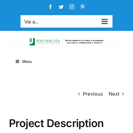
Salta
Facebook
Twitter
Instagram
Pinterest
al
contenuto
Vai a...
Menu
Previous
Next
Project Description