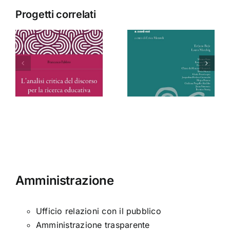
Progetti correlati
Donne
Contempor
Frontiere
Moroccan
Scritture
Thought
a
Amministrazione
Ufficio relazioni con il pubblico
Amministrazione trasparente