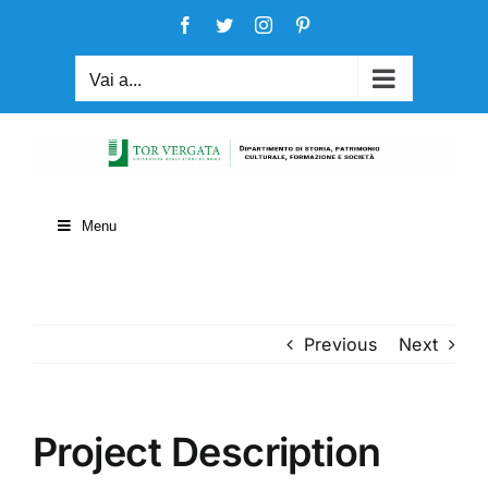
Salta
Facebook
Twitter
Instagram
Pinterest
al
contenuto
Vai a...
Menu
Previous
Next
Project Description