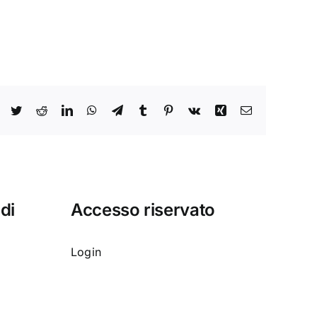
Facebook
Twitter
Reddit
LinkedIn
WhatsApp
Telegram
Tumblr
Pinterest
Vk
Xing
Email
 di
Accesso riservato
Login