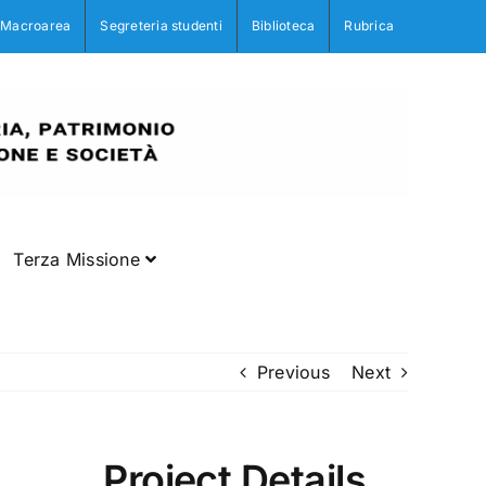
Macroarea
Segreteria studenti
Biblioteca
Rubrica
Terza Missione
Previous
Next
Project Details