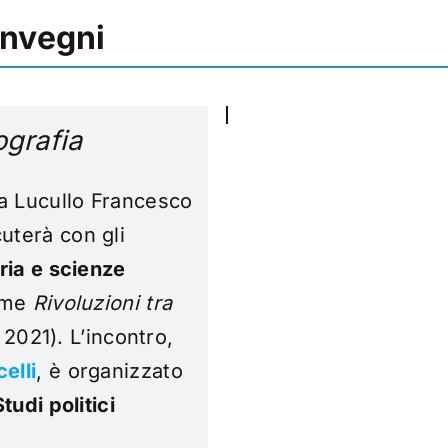
onvegni
ografia
ia Lucullo Francesco
uterà con gli
ria e scienze
lume
Rivoluzioni tra
, 2021).
L’incontro,
elli
, è organizzato
tudi politici