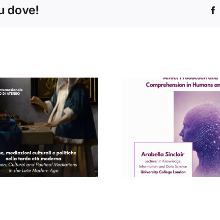
tu dove!
Concert
Seminario di
Conservat
Arabella Sinclair
“Santa Ce