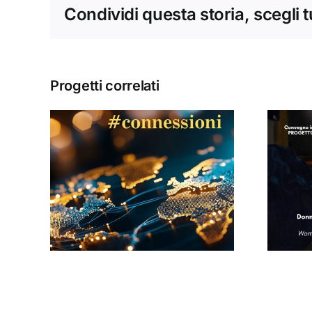
Condividi questa storia, scegli 
Progetti correlati
Donne, mediazioni
culturali e politiche
#13
nella tarda età
i
moderna