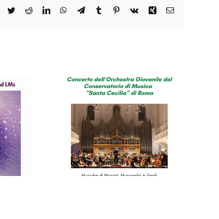
Facebook
Twitter
Reddit
LinkedIn
WhatsApp
Telegram
Tumblr
Pinterest
Vk
Xing
Email
o del
orio di
cilia”