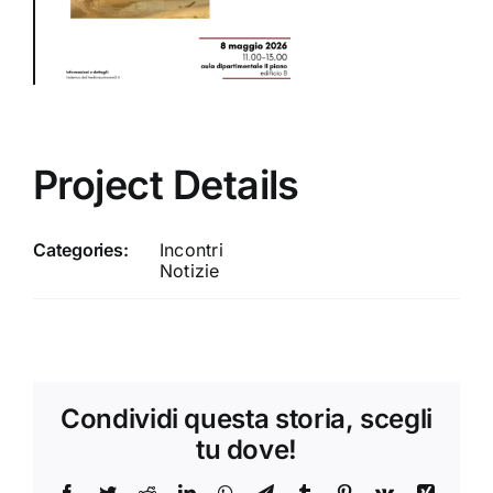
Project Details
Categories:
Incontri
Notizie
Condividi questa storia, scegli
tu dove!
Facebook
Twitter
Reddit
LinkedIn
WhatsApp
Telegram
Tumblr
Pinterest
Vk
Xing