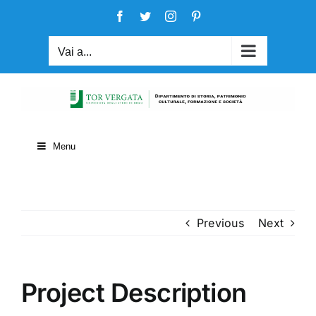
Salta
Facebook
Twitter
Instagram
Pinterest
al
contenuto
Vai a...
Menu
Previous
Next
Project Description