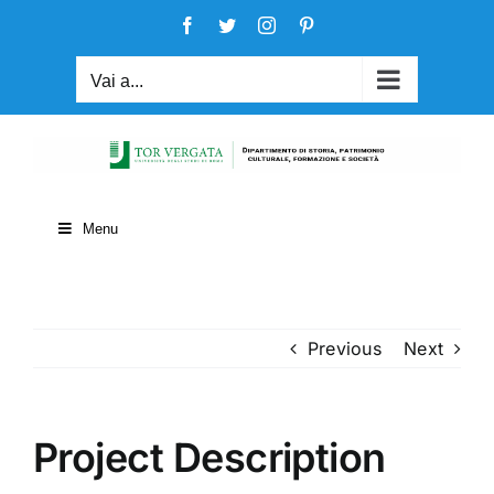
Salta
Facebook
Twitter
Instagram
Pinterest
al
contenuto
Vai a...
Menu
Previous
Next
Project Description