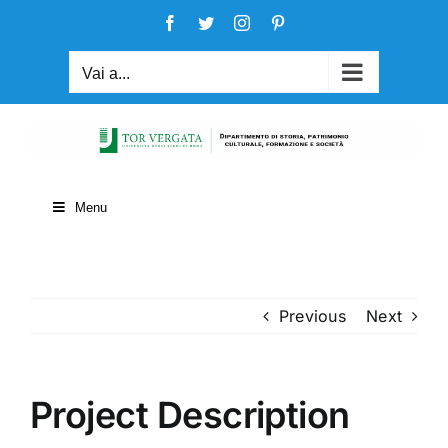
Salta
Facebook
Twitter
Instagram
Pinterest
al
contenuto
Vai a...
Menu
Previous
Next
Project Description