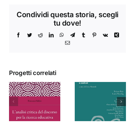
Condividi questa storia, scegli
tu dove!
Facebook
Twitter
Reddit
LinkedIn
WhatsApp
Telegram
Tumblr
Pinterest
Vk
Xing
Email
Progetti correlati
Donne
Contempor
Frontiere
Moroccan
Scritture
Thought
a