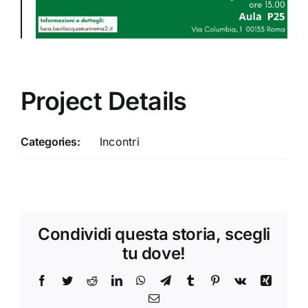
Project Details
Categories:
Incontri
Condividi questa storia, scegli
tu dove!
Facebook
Twitter
Reddit
LinkedIn
WhatsApp
Telegram
Tumblr
Pinterest
Vk
Xing
Email