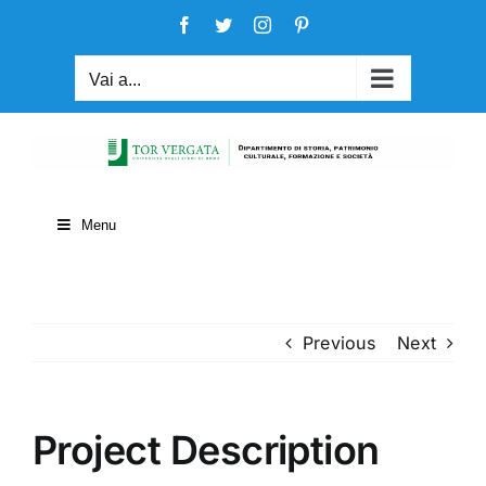
Salta
Facebook
Twitter
Instagram
Pinterest
al
contenuto
Vai a...
Menu
Previous
Next
Project Description