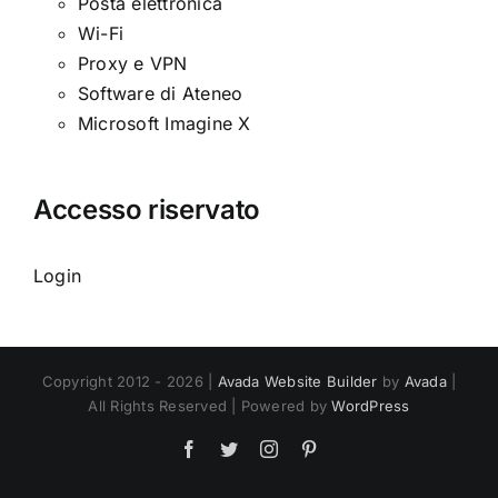
Posta elettronica
Wi-Fi
Proxy e VPN
Software di Ateneo
Microsoft Imagine X
Accesso riservato
Login
Copyright 2012 - 2026 |
Avada Website Builder
by
Avada
|
All Rights Reserved | Powered by
WordPress
Facebook
Twitter
Instagram
Pinterest