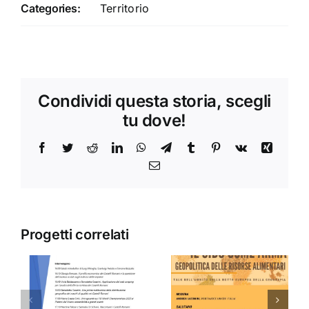
Categories:
Territorio
Condividi questa storia, scegli
tu dove!
Facebook
Twitter
Reddit
LinkedIn
WhatsApp
Telegram
Tumblr
Pinterest
Vk
Xing
Email
Progetti correlati
IL CIBO
La Forza