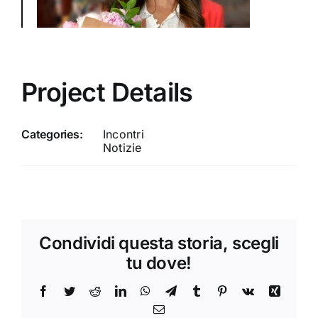
Project Details
Categories:
Incontri
Notizie
Condividi questa storia, scegli
tu dove!
Facebook
Twitter
Reddit
LinkedIn
WhatsApp
Telegram
Tumblr
Pinterest
Vk
Xing
Email