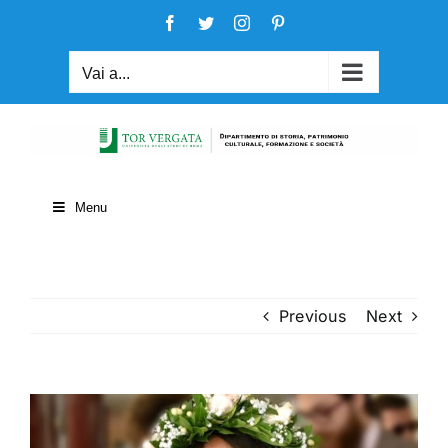
Salta
Facebook
Twitter
Instagram
Pinterest
al
contenuto
Vai a...
Menu
Previous
Next
View
Larger