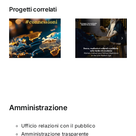
Progetti correlati
Donne,
mediazioni
culturali e
Seminario
a
politiche
di Arabella
nella tarda
Sinclair
ni
età
moderna
Amministrazione
Ufficio relazioni con il pubblico
Amministrazione trasparente