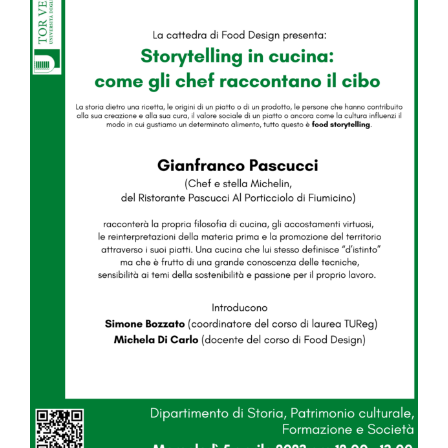
Image