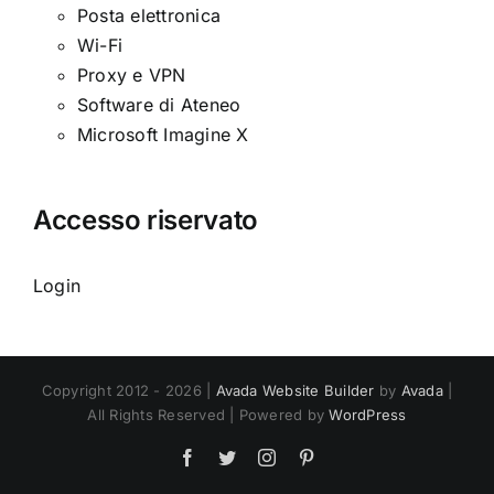
Posta elettronica
Wi-Fi
Proxy e VPN
Software di Ateneo
Microsoft Imagine X
Accesso riservato
Login
Copyright 2012 - 2026 |
Avada Website Builder
by
Avada
|
All Rights Reserved | Powered by
WordPress
Facebook
Twitter
Instagram
Pinterest