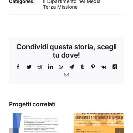
Categories:
Il Dipartimento nei Media
Terza Missione
Condividi questa storia, scegli
tu dove!
Facebook
Twitter
Reddit
LinkedIn
WhatsApp
Telegram
Tumblr
Pinterest
Vk
Xing
Email
Progetti correlati
IL CIBO