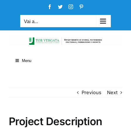
Salta
Facebook
Twitter
Instagram
Pinterest
al
contenuto
Vai a...
Menu
Previous
Next
Project Description