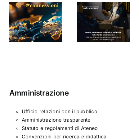
Donne,
mediazioni
culturali e
Seminario
a
politiche
di Arabella
nella tarda
Sinclair
ni
età
moderna
Amministrazione
Ufficio relazioni con il pubblico
Amministrazione trasparente
Statuto e regolamenti di Ateneo
Convenzioni per ricerca e didattica