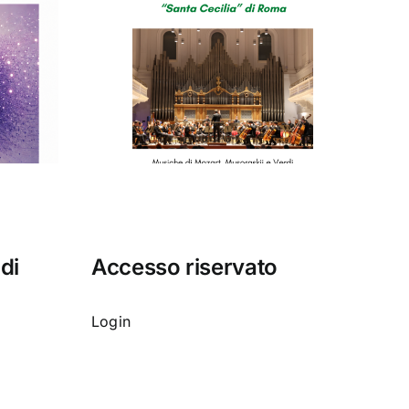
o del
orio di
cilia”
 di
Accesso riservato
Login