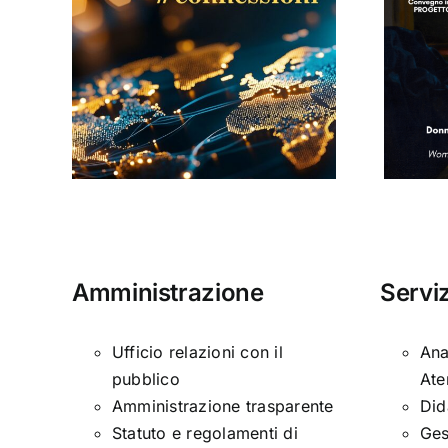
Donne, mediazioni
culturali e politiche
#13
nella tarda età
i
moderna
Amministrazione
Serviz
Ufficio relazioni con il
Ana
pubblico
Ate
Amministrazione trasparente
Did
Statuto e regolamenti di
Ges