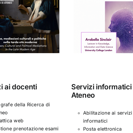
Concert
Seminario di
Conservat
Arabella Sinclair
“Santa Ce
i ai docenti
Servizi informatici
Ateneo
grafe della Ricerca di
neo
Abilitazione ai servizi
attica web
informatici
tione prenotazione esami
Posta elettronica