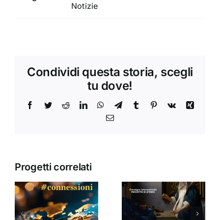
Notizie
Condividi questa storia, scegli
tu dove!
Facebook
Twitter
Reddit
LinkedIn
WhatsApp
Telegram
Tumblr
Pinterest
Vk
Xing
Email
Progetti correlati
Donne,
mediazioni
culturali e
Seminario
a