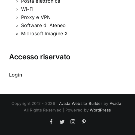
Posta elettronica
Wi-Fi
Proxy e VPN
Software di Ateneo
Microsoft Imagine X
Accesso riservato
Login
Copyright 2012 - 2026 |
Avada Website Builder
by
Avada
|
All Rights Reserved | Powered by
WordPress
Facebook
Twitter
Instagram
Pinterest