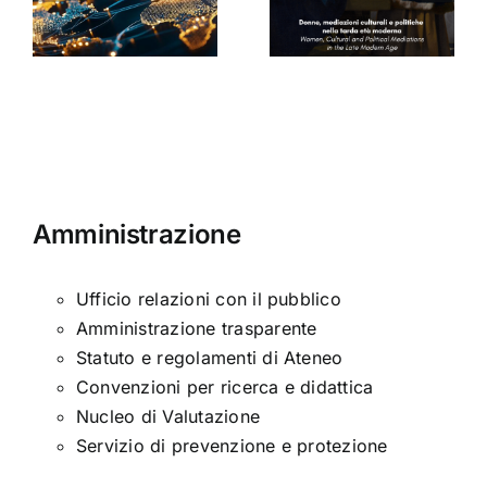
politiche
di Arabella
nella tarda
Sinclair
ni
età
moderna
Amministrazione
Ufficio relazioni con il pubblico
Amministrazione trasparente
Statuto e regolamenti di Ateneo
Convenzioni per ricerca e didattica
Nucleo di Valutazione
Servizio di prevenzione e protezione