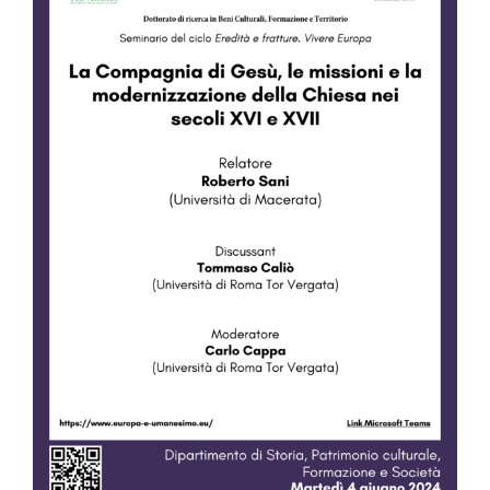
Image