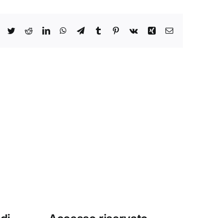
Facebook
Twitter
Reddit
LinkedIn
WhatsApp
Telegram
Tumblr
Pinterest
Vk
Xing
Email