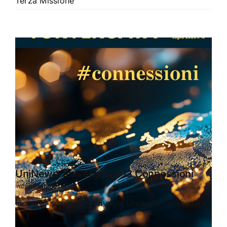
Terza Missione
UniNews TorVergata #13 Connessioni
Incontri
,
Notizie
Incontri, seminari, convegni Uninews TorVergata
[...]