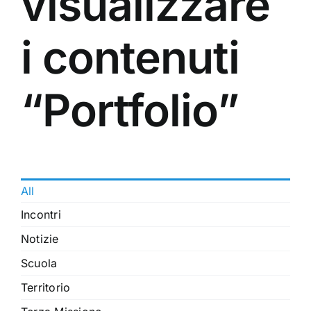
visualizzare
i contenuti
“Portfolio”
All
Incontri
Notizie
Scuola
Territorio