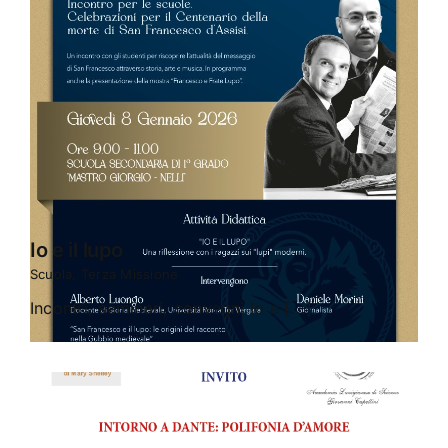
Io e il lupo
Scuola
,
Terza Missione
Incontri, seminari, convegni Io e [...]