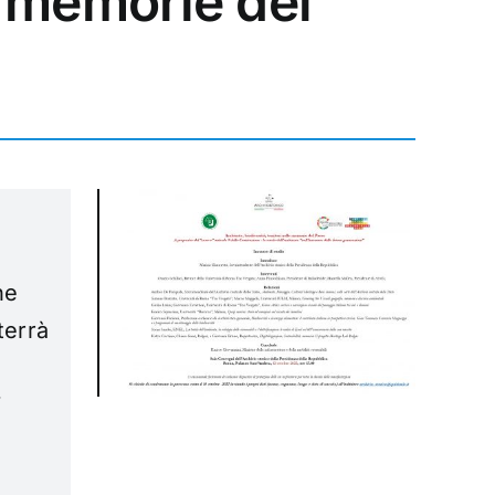
le memorie del
ne
terrà
’