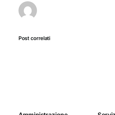
Post correlati
test
scrittura
Amministrazione
Serviz