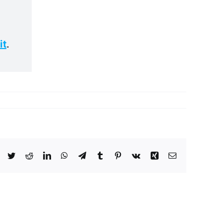
È
it
.
Facebook
Twitter
Reddit
LinkedIn
WhatsApp
Telegram
Tumblr
Pinterest
Vk
Xing
Email