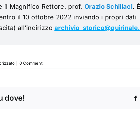
 e il Magnifico Rettore, prof.
Orazio Schillaci
. 
tro il 10 ottobre 2022 inviando i propri dati
ita) all’indirizzo
archivio_storico@quirinale.
rizzato
|
0 Commenti
tu dove!